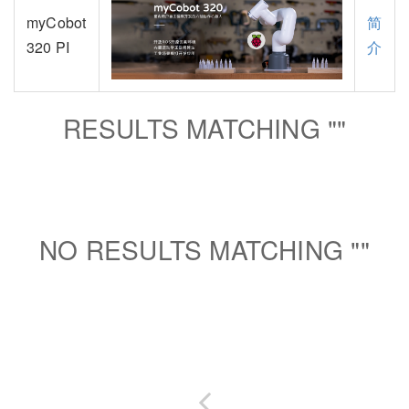
myCobot
简
320 PI
介
RESULTS MATCHING "
"
NO RESULTS MATCHING "
"