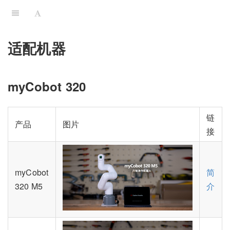
适配机器
myCobot 320
链
产品
图片
接
myCobot
简
320 M5
介