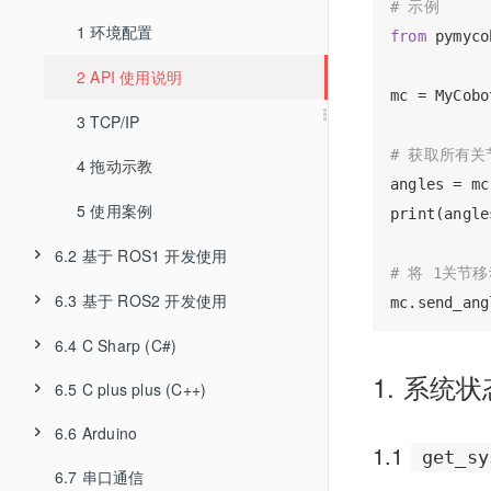
# 示例
5.3 固件说明
2 手臂校准
1 myblockly
3 气动夹爪
1 首次使用自查
4.3.1 结构安装固定
1 环境配置
from
 pymyco
2 myStudio
myblockly 使用前的准备工作
3 通信控制
1 刻录固件
4 柔性夹爪
2 软件
4.3.2 外部线缆连接
2 API 使用说明
mc = MyCobo
myStudio 环境搭建
myblockly 下载安装
4 连接检测
5 柔性夹爪-两指电动
3 硬件
4.3.3 开机状态展示
3 TCP/IP
# 获取所有
安装驱动
myblockly 界面展示及基础功能的使用
4 拖动示教
6 吸盘模块
3 配件
4.3.4 基础功能检测
angles = mc
烧录和更新固件
控制 RGB 灯板
5 使用案例
7 摄像头模块
3 其他
print(angles
控制机械臂回到原点
6.2 基于 ROS1 开发使用
8 笔夹持器
# 将 1关节移
控制单关节运动
6.3 基于 ROS2 开发使用
1 环境搭建
9 手机夹持器
mc.send_ang
控制多关节运动
6.4 C Sharp (C#)
2 ROS 基础
1 环境搭建
10 独头吸泵
1. 系统状
6.5 C plus plus (C++)
1 环境搭建
夹爪的使用
3 rviz 介绍
2 ROS2 基础
11 力控夹爪
6.6 Arduino
1 CPlus 下载
2 机械控制
吸泵的使用
4 基础功能
3 rviz2 介绍
1.1
get_sy
6.7 串口通信
1 Arduino 下载
2 编译
3 myCobot API
Q&A
5 Gazebo基础功能
4 基础功能