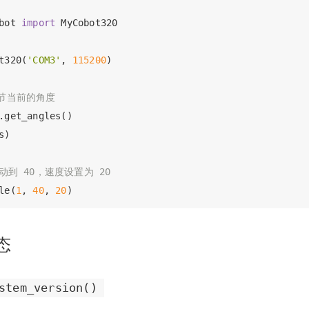
bot 
import
 MyCobot320

t320(
'COM3'
, 
115200
)

关节当前的角度
.get_angles()

)

动到 40，速度设置为 20
le(
1
, 
40
, 
20
态
stem_version()