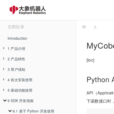
文档目录
Introduction
MyCobo
1 产品介绍
2 产品特性
1.1 设计理念
[toc]
3 用户须知
1.2 适用人群
2.1 机器规格参数
Pytho
4 首次安装使用
1.3 应用场景
2.2 控制核心参数
3.1 安全须知
5 基础功能使用
1.4 周边配件
2.3 机械结构参数
3.2 运输和储存
4.1 产品标准清单
API（Appli
下函数接口时
6 SDK 开发指南
2.4 电气特性参数
3.3 维护和保养
4.2 产品开箱指南
5.1 miniRoboflow
1 自适应夹爪
5.2 应用使用
1 拖动示教
2.5 笛卡尔坐标系
3.4 常见问题解决
4.3 开机检测指南
6.1 基于 Python 开发使用
2 电动夹爪