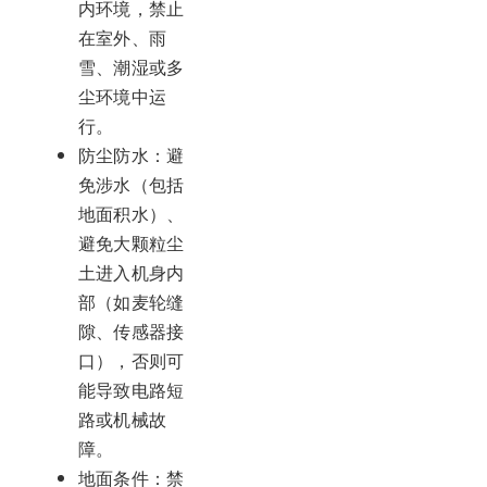
内环境，禁止
在室外、雨
雪、潮湿或多
尘环境中运
行。
防尘防水：避
免涉水（包括
地面积水）、
避免大颗粒尘
土进入机身内
部（如麦轮缝
隙、传感器接
口），否则可
能导致电路短
路或机械故
障。
地面条件：禁