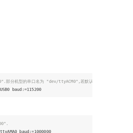
200".部分机型的串口名为 "dev/ttyACM0",若默认串口名发生错误，可将
0".