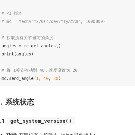
# PI 版本
# mc = MechArm270('/dev/ttyAMA0', 1000000)
# 获取所有关节当前的角度
angles = mc.get_angles()

print(angles)

# 将 1关节移动到 40，速度设置为 20
mc.send_angle(
1
, 
40
, 
20
1. 系统状态
1.1
get_system_version()
功能:
获取机器主控版本（atom固件版本）