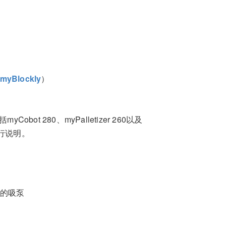
1myBlockly
）
bot 280、myPalletizer 260以及
例进行说明。
连接的吸泵