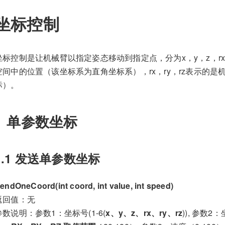
坐标控制
坐标控制是让机械臂以指定姿态移动到指定点，分为x，y，z，rx，
空间中的位置（该坐标系为直角坐标系），rx，ry，rz表示的
标）。
1 单参数坐标
1.1 发送单参数坐标
endOneCoord(int coord, int value, int speed)
返回值：无
参数说明：参数1：坐标号(1-6(
x、y、z、rx、ry、rz
)), 参数2