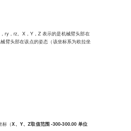
ry，rz。X，Y，Z 表示的是机械臂头部在
是机械臂头部在该点的姿态（该坐标系为欧拉坐
：坐标（
X、Y、Z取值范围 -300-300.00 单位